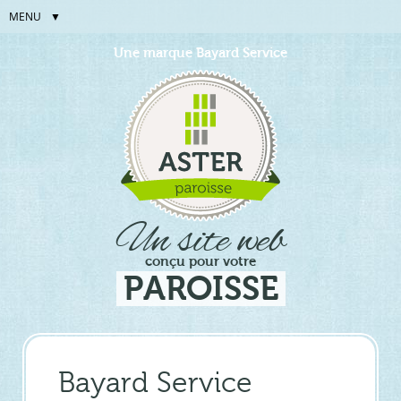
MENU
Aller
Outils
Une marque Bayard Service
au
personnels
contenu.
|
Aller
à
la
navigation
Un site web
conçu pour votre
PAROISSE
Bayard Service