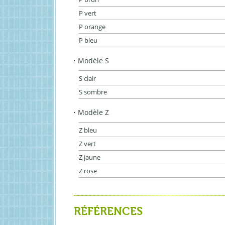
P vert
P orange
P bleu
Modèle S
S clair
S sombre
Modèle Z
Z bleu
Z vert
Z jaune
Z rose
RÉFÉRENCES