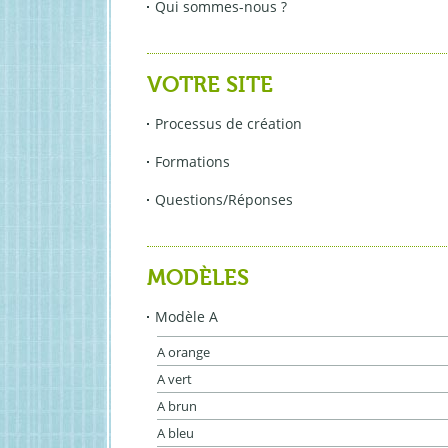
Qui sommes-nous ?
VOTRE SITE
Processus de création
Formations
Questions/Réponses
MODÈLES
Modèle A
A orange
A vert
A brun
A bleu