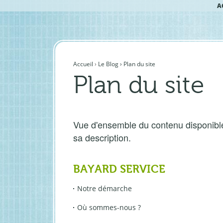
A
Aller
Outils
au
personnels
contenu.
|
Aller
à
Accueil
›
Le Blog
›
Plan du site
la
Plan du site
navigation
Vue d'ensemble du contenu disponible 
sa description.
BAYARD SERVICE
Notre démarche
Où sommes-nous ?