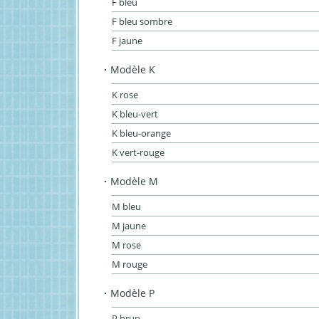
F bleu
F bleu sombre
F jaune
Modèle K
K rose
K bleu-vert
K bleu-orange
K vert-rouge
Modèle M
M bleu
M jaune
M rose
M rouge
Modèle P
P brun