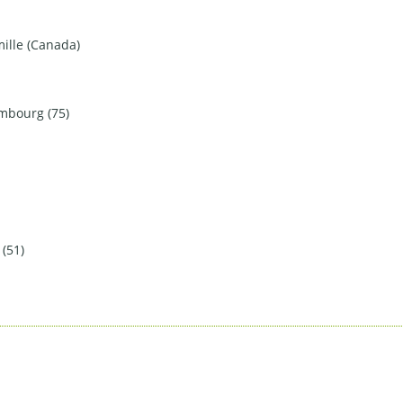
mille (Canada)
mbourg (75)
(51)