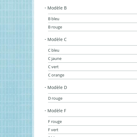
Modèle B
B bleu
B rouge
Modèle C
C bleu
C jaune
C vert
C orange
Modèle D
D rouge
Modèle F
F rouge
F vert