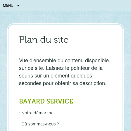
MENU
Aller
Outils
au
personnels
contenu.
|
Aller
Plan du site
à
la
navigation
Vue d'ensemble du contenu disponible
sur ce site. Laissez le pointeur de la
souris sur un élément quelques
secondes pour obtenir sa description.
BAYARD SERVICE
Notre démarche
Où sommes-nous ?