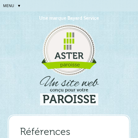
MENU
Aller
Outils
Une marque Bayard Service
au
personnels
contenu.
|
Aller
à
la
navigation
Un site web
conçu pour votre
PAROISSE
Références