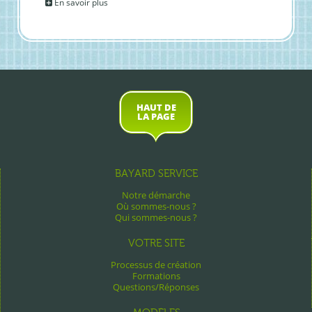
En savoir plus
HAUT DE
LA PAGE
BAYARD SERVICE
Notre démarche
Où sommes-nous ?
Qui sommes-nous ?
VOTRE SITE
Processus de création
Formations
Questions/Réponses