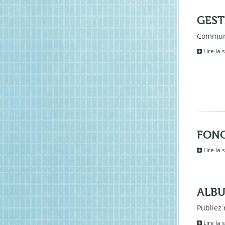
GEST
Communi
Lire la 
FONC
Lire la 
ALB
Publiez
Lire la 