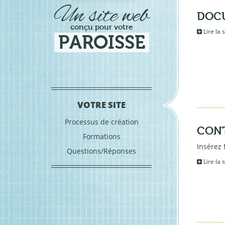
Un site web
DOC
conçu pour votre
Lire la 
PAROISSE
Navigation
VOTRE SITE
Processus de création
CON
Formations
Insérez 
Questions/Réponses
Lire la 