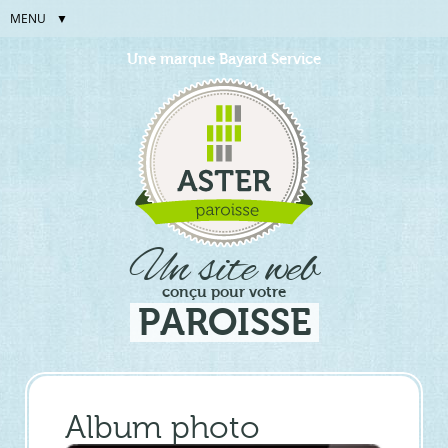
MENU
Aller
Outils
Une marque Bayard Service
au
personnels
contenu.
|
Aller
à
la
navigation
Un site web
conçu pour votre
PAROISSE
Album photo