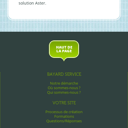
solution Aster.
HAUT DE
LA PAGE
BAYARD SERVICE
Notre démarche
Où sommes-nous ?
Qui sommes-nous ?
VOTRE SITE
Processus de création
Formations
Questions/Réponses